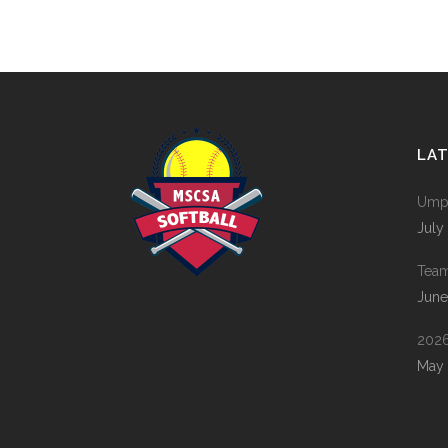
LA
Umpi
July
Tea
June
2026
May 