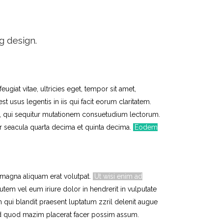
g design.
giat vitae, ultricies eget, tempor sit amet,
 est usus legentis in iis qui facit eorum claritatem.
us, qui sequitur mutationem consuetudium lectorum.
r seacula quarta decima et quinta decima.
Eodem
 magna aliquam erat volutpat.
Ut wisi enim ad
utem vel eum iriure dolor in hendrerit in vulputate
m qui blandit praesent luptatum zzril delenit augue
g id quod mazim placerat facer possim assum.