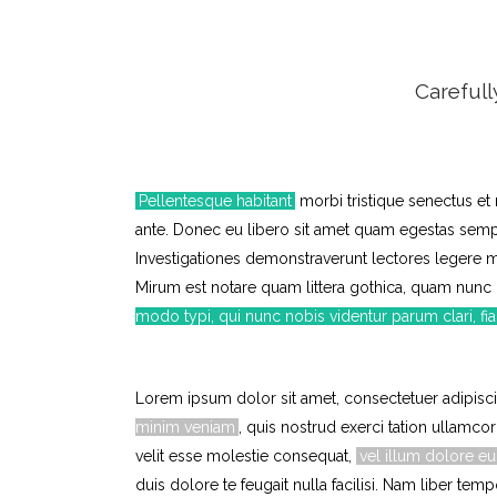
Carefull
Pellentesque habitant
morbi tristique senectus et 
ante. Donec eu libero sit amet quam egestas sempe
Investigationes demonstraverunt lectores legere m
Mirum est notare quam littera gothica, quam nunc
modo typi, qui nunc nobis videntur parum clari, fi
Lorem ipsum dolor sit amet, consectetuer adipisc
minim veniam
, quis nostrud exerci tation ullamco
velit esse molestie consequat,
vel illum dolore eu
duis dolore te feugait nulla facilisi. Nam liber 