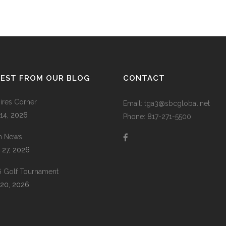
TEST FROM OUR BLOG
CONTACT
res Corner
Email: tga3@sbcglobal.net
 14, 2026
Phone: 817-271-5500
m News
 27, 2026
 Golf Tournament
20, 2026