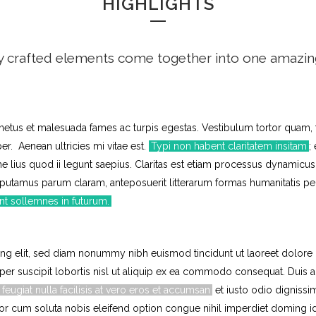
HIGHLIGHTS
y crafted elements come together into one amazin
netus et malesuada fames ac turpis egestas. Vestibulum tortor quam, feu
r. Aenean ultricies mi vitae est.
Typi non habent claritatem insitam
;
e lius quod ii legunt saepius. Claritas est etiam processus dynamic
 putamus parum claram, anteposuerit litterarum formas humanitatis pe
ant sollemnes in futurum.
ing elit, sed diam nonummy nibh euismod tincidunt ut laoreet dolore
rper suscipit lobortis nisl ut aliquip ex ea commodo consequat. Duis a
 feugiat nulla facilisis at vero eros et accumsan
et iusto odio dignissi
tempor cum soluta nobis eleifend option congue nihil imperdiet domin